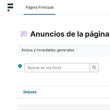
Salta al contenido principal
Página Principal
Anuncios de la página
Requisitos de finalización
Avisos y novedades generales
Buscar en los foros
Buscar en
Debate
Estado
Mostrando 28 de 28 discusione