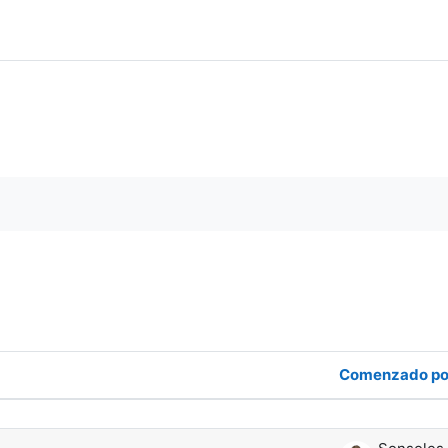
 los foros
Comenzado po
s